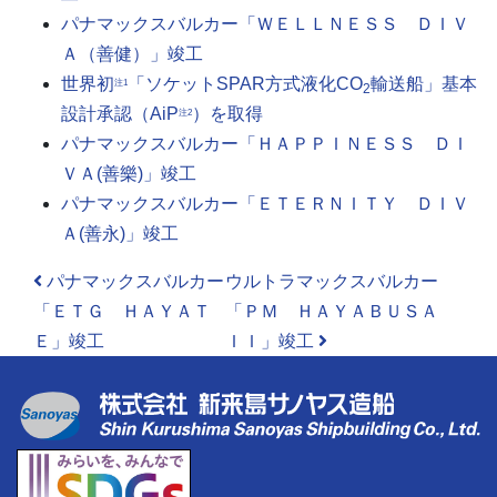
パナマックスバルカー「ＷＥＬＬＮＥＳＳ ＤＩＶ
Ａ（善健）」竣工
世界初
「ソケットSPAR方式液化CO
輸送船」基本
注1
2
設計承認（AiP
）を取得
注2
パナマックスバルカー「ＨＡＰＰＩＮＥＳＳ ＤＩ
ＶＡ(善樂)」竣工
パナマックスバルカー「ＥＴＥＲＮＩＴＹ ＤＩＶ
Ａ(善永)」竣工
投稿ナビゲーション
パナマックスバルカー
ウルトラマックスバルカー
「ＥＴＧ ＨＡＹＡＴ
「ＰＭ ＨＡＹＡＢＵＳＡ
Ｅ」竣工
ＩＩ」竣工