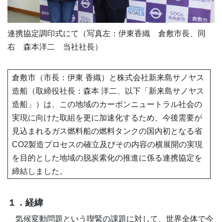
連携協定調印式にて（写真左：伊東香織 倉敷市長、同
右 森本洋二 当社社長）
倉敷市（市長：伊東 香織）と株式会社新来島サノヤス
造船（取締役社長：森本 洋二、以下「新来島サノヤス
造船」）は、この地域のカーボンニュートラル社会の
実現に向けた取組を更に加速化するため、今後需要が
見込まれるガス燃料船の燃料タンクの国内初となる省
CO2製造プロセスの確立及びその内容の横展開の実現
を目的とした地域の脱炭素化の推進に係る連携協定を
締結しました。
１．経緯
気候変動問題という喫緊の課題に対して、世界全体で今