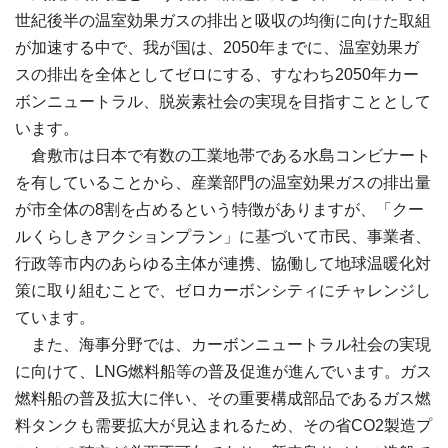
世紀後半の温室効果ガスの排出と吸収の均衡に向けた取組
が加速する中で、我が国は、2050年までに、温室効果ガ
スの排出を全体としてゼロにする、すなわち2050年カー
ボンニュートラル、脱炭素社会の実現を目指すこととして
います。
倉敷市は日本で有数の工業地帯である水島コンビナート
を有していることから、産業部門の温室効果ガスの排出量
が市全体の8割を占めるという特徴がありますが、「クー
ルくらしきアクションプラン」に基づいて市民、事業者、
行政等市内のあらゆる主体が連携、協働して地球温暖化対
策に取り組むことで、ゼロカーボンシティにチャレンジし
ています。
また、海事分野では、カーボンニュートラル社会の実現
に向けて、LNG燃料船等の普及促進が進んでいます。ガス
燃料船の普及拡大に伴い、その重要構成部品であるガス燃
料タンクも需要拡大が見込まれるため、その省CO2製造プ