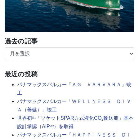
過去の記事
過去の記事
最近の投稿
パナマックスバルカー「ＡＧ ＶＡＲＶＡＲＡ」竣
工
パナマックスバルカー「ＷＥＬＬＮＥＳＳ ＤＩＶ
Ａ（善健）」竣工
世界初
「ソケットSPAR方式液化CO
輸送船」基本
注1
2
設計承認（AiP
）を取得
注2
パナマックスバルカー「ＨＡＰＰＩＮＥＳＳ ＤＩ