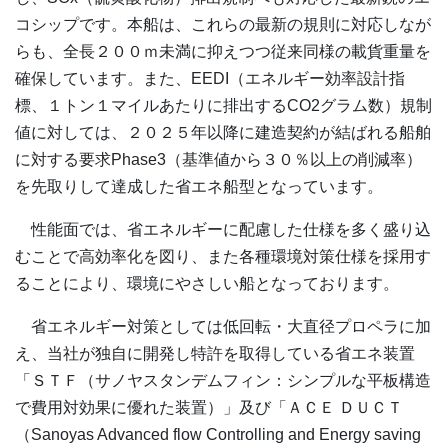
コシップです。本船は、これらの最新の規則に対応しなが
らも、全長２００ｍ未満に抑えつつ従来同様の載貨重量を
確保しています。また、EEDI（エネルギー効率設計指
標、１トン１マイルあたりに排出するCO2グラム数）規制
値に対しては、２０２５年以降に建造契約が結ばれる船舶
に対する要求Phase3（基準値から３０％以上の削減率）
を先取りして達成した省エネ船型となっています。
性能面では、省エネルギーに配慮した仕様を多く盛り込
むことで高効率化を図り、また各種環境対策仕様を採用す
ることにより、環境にやさしい船となっております。
省エネルギー対策としては低回転・大直径プロペラに加
え、当社が独自に開発し特許を取得している省エネ装置
「ＳＴＦ（サノヤスタンデムフィン：シンプルな平板構造
で費用対効果に優れた装置）」及び「ＡＣＥ ＤＵＣＴ
（Sanoyas Advanced flow Controlling and Energy saving