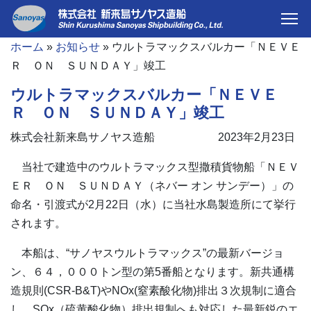
ホーム
»
お知らせ
»
ウルトラマックスバルカー「ＮＥＶＥ
Ｒ ＯＮ ＳＵＮＤＡＹ」竣工
ウルトラマックスバルカー「ＮＥＶＥ
Ｒ ＯＮ ＳＵＮＤＡＹ」竣工
株式会社新来島サノヤス造船
2023年2月23日
当社で建造中のウルトラマックス型撒積貨物船「ＮＥＶ
ＥＲ ＯＮ ＳＵＮＤＡＹ（ネバー オン サンデー）」の
命名・引渡式が2月22日（水）に当社水島製造所にて挙行
されます。
本船は、“サノヤスウルトラマックス”の最新バージョ
ン、６４，０００トン型の第5番船となります。新共通構
造規則(CSR-B&T)やNOx(窒素酸化物)排出３次規制に適合
し、SOx（硫黄酸化物）排出規制へも対応した最新鋭のエ