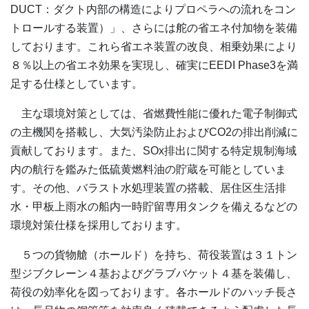
DUCT：ダクト内部の構造によりプロペラへの流れをコン
トロールする装置）」、さらには舵の省エネ付加物を装備
しております。これら省エネ装置の改良、相乗効果により
８％以上の省エネ効果を実現し、確実にEEDI Phase3を満
足する仕様としています。
主な環境対策としては、省燃費性能に優れた電子制御式
の主機関を搭載し、大気汚染防止およびCO2の排出削減に
貢献しております。また、SOx排出に関する特定規制海域
内の航行を鑑みた低硫黄燃料油の貯蔵を可能としていま
す。その他、バラスト水処理装置の搭載、居住区生活排
水・甲板上雨水の船内一時貯留専用タンクを備えるなどの
環境対策仕様を採用しております。
５つの貨物艙（ホールド）を持ち、荷役装置は３１トン
型ジブクレーン４基およびグラブバケット４基を装備し、
荷役の効率化を図っております。各ホールドのハッチ長さ