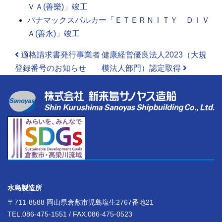
ＶＡ(善樂)」竣工
パナマックスバルカー「ＥＴＥＲＮＩＴＹ ＤＩＶ
Ａ(善永)」竣工
投稿ナビゲーション
適格請求書発行事業者
健康経営優良法人2023（大規
登録番号のお知らせ
模法人部門）認定取得
水島製造所
〒711-8588 岡山県倉敷市児島塩生2767番地21
TEL.086-475-1551 / FAX.086-475-0523