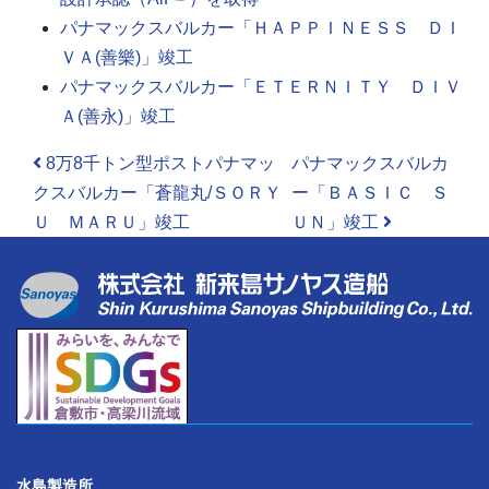
パナマックスバルカー「ＨＡＰＰＩＮＥＳＳ ＤＩ
ＶＡ(善樂)」竣工
パナマックスバルカー「ＥＴＥＲＮＩＴＹ ＤＩＶ
Ａ(善永)」竣工
投稿ナビゲーション
8万8千トン型ポストパナマッ
パナマックスバルカ
クスバルカー「蒼龍丸/ＳＯＲＹ
ー「ＢＡＳＩＣ Ｓ
Ｕ ＭＡＲＵ」竣工
ＵＮ」竣工
水島製造所