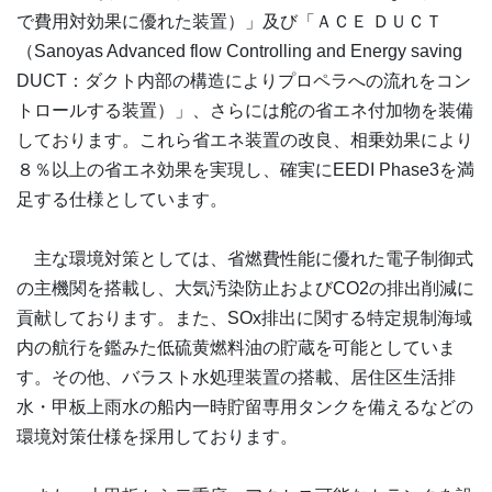
で費用対効果に優れた装置）」及び「ＡＣＥ ＤＵＣＴ
（Sanoyas Advanced flow Controlling and Energy saving
DUCT：ダクト内部の構造によりプロペラへの流れをコン
トロールする装置）」、さらには舵の省エネ付加物を装備
しております。これら省エネ装置の改良、相乗効果により
８％以上の省エネ効果を実現し、確実にEEDI Phase3を満
足する仕様としています。
主な環境対策としては、省燃費性能に優れた電子制御式
の主機関を搭載し、大気汚染防止およびCO2の排出削減に
貢献しております。また、SOx排出に関する特定規制海域
内の航行を鑑みた低硫黄燃料油の貯蔵を可能としていま
す。その他、バラスト水処理装置の搭載、居住区生活排
水・甲板上雨水の船内一時貯留専用タンクを備えるなどの
環境対策仕様を採用しております。