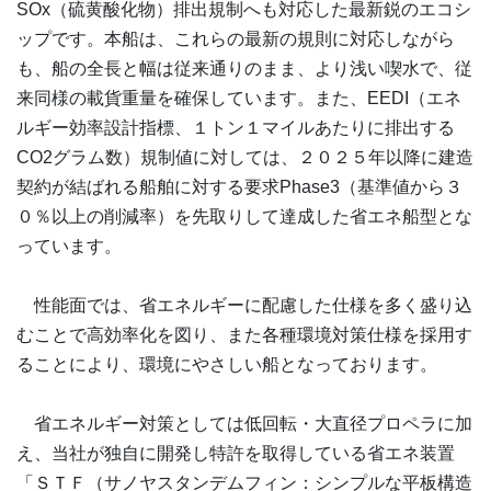
SOx（硫黄酸化物）排出規制へも対応した最新鋭のエコシ
ップです。本船は、これらの最新の規則に対応しながら
も、船の全長と幅は従来通りのまま、より浅い喫水で、従
来同様の載貨重量を確保しています。また、EEDI（エネ
ルギー効率設計指標、１トン１マイルあたりに排出する
CO2グラム数）規制値に対しては、２０２５年以降に建造
契約が結ばれる船舶に対する要求Phase3（基準値から３
０％以上の削減率）を先取りして達成した省エネ船型とな
っています。
性能面では、省エネルギーに配慮した仕様を多く盛り込
むことで高効率化を図り、また各種環境対策仕様を採用す
ることにより、環境にやさしい船となっております。
省エネルギー対策としては低回転・大直径プロペラに加
え、当社が独自に開発し特許を取得している省エネ装置
「ＳＴＦ（サノヤスタンデムフィン：シンプルな平板構造