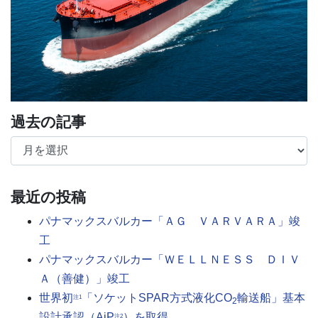
過去の記事
過去の記事
最近の投稿
パナマックスバルカー「ＡＧ ＶＡＲＶＡＲＡ」竣
工
パナマックスバルカー「ＷＥＬＬＮＥＳＳ ＤＩＶ
Ａ（善健）」竣工
世界初
「ソケットSPAR方式液化CO
輸送船」基本
注1
2
設計承認（AiP
）を取得
注2