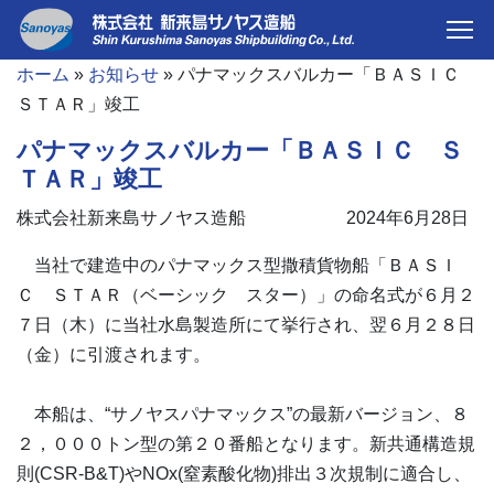
ホーム
»
お知らせ
»
パナマックスバルカー「ＢＡＳＩＣ
ＳＴＡＲ」竣工
パナマックスバルカー「ＢＡＳＩＣ Ｓ
ＴＡＲ」竣工
株式会社新来島サノヤス造船
2024年6月28日
当社で建造中のパナマックス型撒積貨物船「ＢＡＳＩ
Ｃ ＳＴＡＲ（ベーシック スター）」の命名式が６月２
７日（木）に当社水島製造所にて挙行され、翌６月２８日
（金）に引渡されます。
本船は、“サノヤスパナマックス”の最新バージョン、８
２，０００トン型の第２０番船となります。新共通構造規
則(CSR-B&T)やNOx(窒素酸化物)排出３次規制に適合し、